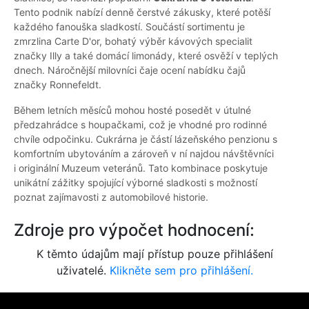
Tento podnik nabízí denně čerstvé zákusky, které potěší
každého fanouška sladkostí. Součástí sortimentu je
zmrzlina Carte D'or, bohatý výběr kávových specialit
značky Illy a také domácí limonády, které osvěží v teplých
dnech. Náročnější milovníci čaje ocení nabídku čajů
značky Ronnefeldt.
Během letních měsíců mohou hosté posedět v útulné
předzahrádce s houpačkami, což je vhodné pro rodinné
chvíle odpočinku. Cukrárna je částí lázeňského penzionu s
komfortním ubytováním a zároveň v ní najdou návštěvníci
i originální Muzeum veteránů. Tato kombinace poskytuje
unikátní zážitky spojující výborné sladkosti s možností
poznat zajímavosti z automobilové historie.
Zdroje pro výpočet hodnocení:
K těmto údajům mají přístup pouze přihlášení
uživatelé.
Klikněte sem pro přihlášení.