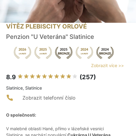
VÍTĚZ PLEBISCITY ORLOVÉ
Penzion "U Veterána" Slatinice
Zobrazit více >>
8.9
(257)
Slatinice, Slatinice
Zobrazit telefonní číslo
O společnosti:
V malebné oblasti Hané, přímo v lázeňské vesnici
Slatinice, se nachází populární
Cukrárna U Veterána
.