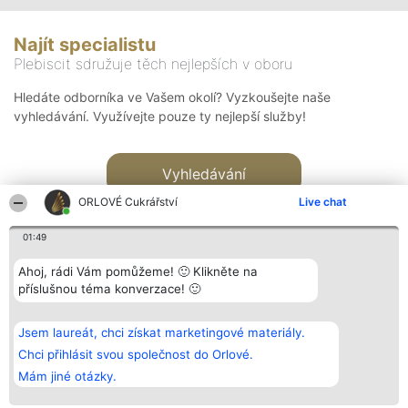
Najít specialistu
Plebiscit sdružuje těch nejlepších v oboru
Hledáte odborníka ve Vašem okolí? Vyzkoušejte naše
vyhledávání. Využívejte pouze ty nejlepší služby!
Vyhledávání
ORLOVÉ Cukrářství
Live chat
01:49
Ahoj, rádi Vám pomůžeme! 🙂 Klikněte na
příslušnou téma konverzace! 🙂
Organizátor hlasování
Plebiscyt
Kontakt
Bright Side Solutions sp. z o.
Vítězové
Kontakt
Jsem laureát, chci získat marketingové materiály.
o. sp. k.
Seznam všech
ul. Ruska 22
laureátů
Chci přihlásit svou společnost do Orlové.
Wrocław 50-079
Zásady
Mám jiné otázky.
KRS 0000749100 | Regon
Pravidla
381313360 | NIP 8943132676
Zásady
ochrany