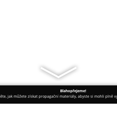
Blahopřejeme!
těte, jak můžete získat propagační materiály, abyste si mohli plně 
 Chrudim
Cukrárna Hrochův Týnec