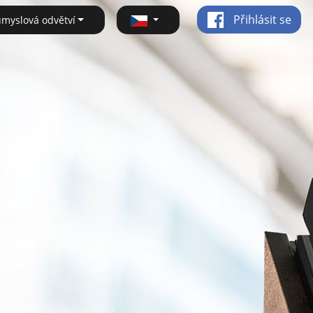
Přihlásit se
ůmyslová odvětví