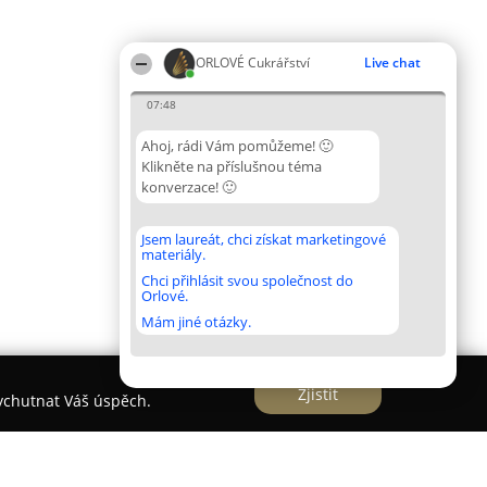
ORLOVÉ Cukrářství
Live chat
07:48
Ahoj, rádi Vám pomůžeme! 🙂
Klikněte na příslušnou téma
konverzace! 🙂
Jsem laureát, chci získat marketingové
materiály.
Chci přihlásit svou společnost do
Orlové.
Mám jiné otázky.
Zjistit
vychutnat Váš úspěch.