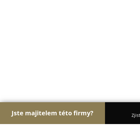
Jste majitelem této firmy?
Zjis
Orlové Cukrářství
Cukrárny, Kavárny, Dezerty -