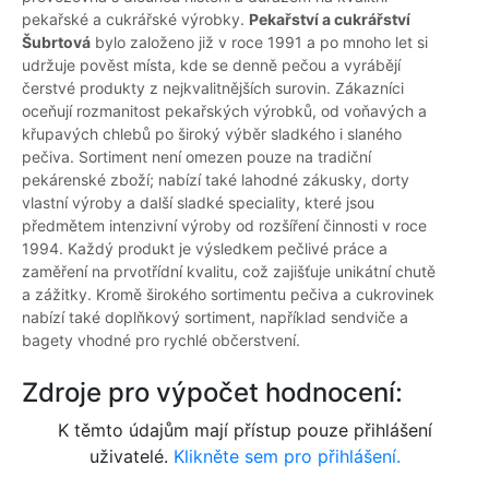
pekařské a cukrářské výrobky.
Pekařství a cukrářství
Šubrtová
bylo založeno již v roce 1991 a po mnoho let si
udržuje pověst místa, kde se denně pečou a vyrábějí
čerstvé produkty z nejkvalitnějších surovin. Zákazníci
oceňují rozmanitost pekařských výrobků, od voňavých a
křupavých chlebů po široký výběr sladkého i slaného
pečiva. Sortiment není omezen pouze na tradiční
pekárenské zboží; nabízí také lahodné zákusky, dorty
vlastní výroby a další sladké speciality, které jsou
předmětem intenzivní výroby od rozšíření činnosti v roce
1994. Každý produkt je výsledkem pečlivé práce a
zaměření na prvotřídní kvalitu, což zajišťuje unikátní chutě
a zážitky. Kromě širokého sortimentu pečiva a cukrovinek
nabízí také doplňkový sortiment, například sendviče a
bagety vhodné pro rychlé občerstvení.
Zdroje pro výpočet hodnocení:
K těmto údajům mají přístup pouze přihlášení
uživatelé.
Klikněte sem pro přihlášení.