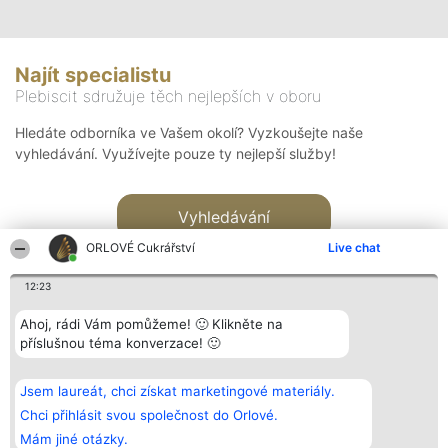
Najít specialistu
Plebiscit sdružuje těch nejlepších v oboru
Hledáte odborníka ve Vašem okolí? Vyzkoušejte naše
vyhledávání. Využívejte pouze ty nejlepší služby!
Vyhledávání
ORLOVÉ Cukrářství
Live chat
12:23
Ahoj, rádi Vám pomůžeme! 🙂 Klikněte na
příslušnou téma konverzace! 🙂
Organizátor hlasování
Plebiscyt
Kontakt
Bright Side Solutions sp. z o.
Vítězové
Kontakt
Jsem laureát, chci získat marketingové materiály.
o. sp. k.
Seznam všech
ul. Ruska 22
laureátů
Chci přihlásit svou společnost do Orlové.
Wrocław 50-079
Zásady
Mám jiné otázky.
KRS 0000749100 | Regon
Pravidla