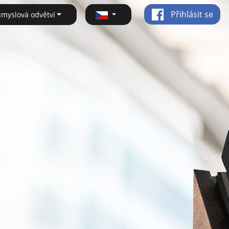
Přihlásit se
ůmyslová odvětví