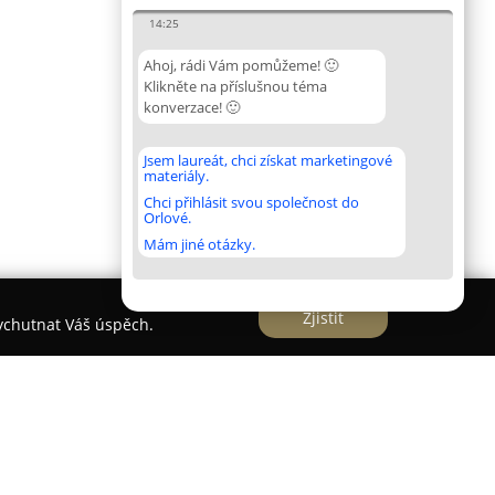
14:25
Ahoj, rádi Vám pomůžeme! 🙂
Klikněte na příslušnou téma
konverzace! 🙂
Jsem laureát, chci získat marketingové
materiály.
Chci přihlásit svou společnost do
Orlové.
Mám jiné otázky.
Zjistit
vychutnat Váš úspěch.