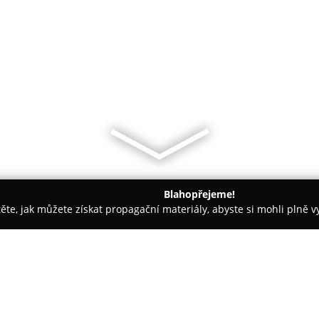
Blahopřejeme!
těte, jak můžete získat propagační materiály, abyste si mohli plně 
Děčín
Zmrzlina u dědy Zdendy