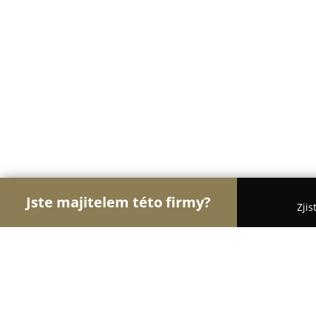
Jste majitelem této firmy?
Zjis
Orlové Cukrářství
Cukrárny, Kavárny, Dezerty - 