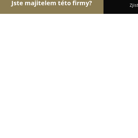
Jste majitelem této firmy?
Zjis
Orlové Cukrářství
Cukrárny, Kavárny, Dezerty - 
Cukrárna-Bistro-Creperie RODINKA
9.6
(103)
Praha, Jaromírova 110/17
Zobrazit telefonní číslo