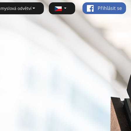
Přihlásit se
ůmyslová odvětví