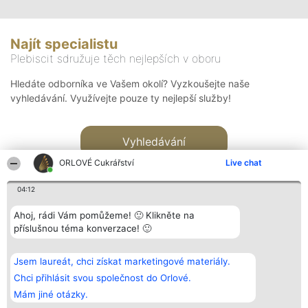
Najít specialistu
Plebiscit sdružuje těch nejlepších v oboru
Hledáte odborníka ve Vašem okolí? Vyzkoušejte naše
vyhledávání. Využívejte pouze ty nejlepší služby!
Vyhledávání
ORLOVÉ Cukrářství
Live chat
04:12
Ahoj, rádi Vám pomůžeme! 🙂 Klikněte na
příslušnou téma konverzace! 🙂
Organizátor hlasování
Plebiscyt
Kontakt
Bright Side Solutions sp. z o.
Vítězové
Kontakt
Jsem laureát, chci získat marketingové materiály.
o. sp. k.
Seznam všech
ul. Ruska 22
laureátů
Chci přihlásit svou společnost do Orlové.
Wrocław 50-079
Zásady
Mám jiné otázky.
KRS 0000749100 | Regon
Pravidla
381313360 | NIP 8943132676
Zásady