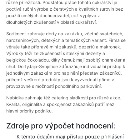
různé příležitosti. Podstatou práce tohoto cukrářství je
poctivá ruční výroba z čerstvých a kvalitních surovin bez
použití umělých dochucovadel, což vyplývá z
dlouholetých zkušeností v oblasti cukrářství.
Sortiment zahrnuje dorty na zakázku, včetně svatebních,
narozeninových, dětských a tematických variant. Firma se
věnuje také přípravě mini zákusků, dezertů a makronek.
Výrobky těží ze zkušeností s italskými dezerty a
belgickou čokoládou, díky čemuž mají osobitý charakter a
chuť. DortyJaja-Svojetice zdůrazňuje individuální přístup k
jednotlivým zakázkám pro naplnění představ zákazníků,
přičemž veškeré produkty jsou k vyzvednutí přímo v
provozovně s možností pohodlného parkování.
Nabídka zahrnuje též catering sladkostí pro různé akce.
Kvalita, originalita a spokojenost zákazníků patří mezi
hlavní priority podniku.
Zdroje pro výpočet hodnocení:
K těmto údajům mají přístup pouze přihlášení