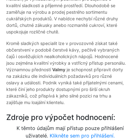
kvalitní sladkosti a příjemné prostředí. Dlouhodobě se
zaměřuje na výrobu a prodej pestrého sortimentu
cukrářských produktů. V nabídce nechybí různé druhy
dortů, chutné zákusky anebo rozmanité cukroví, které
uspokojuje rozličné chutě.
Kromě sladkých specialit lze v provozovně získat také
občerstvení v podobě čerstvé kávy, pečlivě vybraných
čajů i osvěžujících nealkoholických nápojů. Hodnocené
jsou zejména kvalitní výrobky a vstřícný přístup personálu.
Významnou předností
Valmy
je schopnost připravit dorty
na zakázku dle individuálních požadavků pro různé
oslavy a události. Podnik vyniká také přijatelnými cenami,
které činí jeho produkty dostupnými pro širší okruh
zákazníků, což přispívá k jeho silné pozici na trhu a
zajišťuje mu loajální klientelu.
Zdroje pro výpočet hodnocení:
K těmto údajům mají přístup pouze přihlášení
uživatelé.
Klikněte sem pro přihlášení.