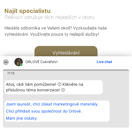
Najít specialistu
Plebiscit sdružuje těch nejlepších v oboru
Hledáte odborníka ve Vašem okolí? Vyzkoušejte naše
vyhledávání. Využívejte pouze ty nejlepší služby!
Vyhledávání
ORLOVÉ Cukrářství
Live chat
11:15
Ahoj, rádi Vám pomůžeme! 🙂 Klikněte na
příslušnou téma konverzace! 🙂
Organizátor hlasování
Plebiscyt
Kontakt
Bright Side Solutions sp. z o.
Vítězové
Kontakt
Jsem laureát, chci získat marketingové materiály.
o. sp. k.
Seznam všech
ul. Ruska 22
laureátů
Chci přihlásit svou společnost do Orlové.
Wrocław 50-079
Zásady
Mám jiné otázky.
KRS 0000749100 | Regon
Pravidla
381313360 | NIP 8943132676
Zásady
ochrany
osobních údajů