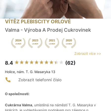
VÍTĚZ PLEBISCITY ORLOVÉ
Valma - Výroba A Prodej Cukrovinek
Zobrazit více >>
8.4
(62)
Holice, nám. T. G. Masaryka 13
Zobrazit telefonní číslo
O společnosti:
Cukrárna Valma
, umístěná na náměstí T. G. Masaryka v
Holicích, je vyhledávaným podnikem pro zájemce o