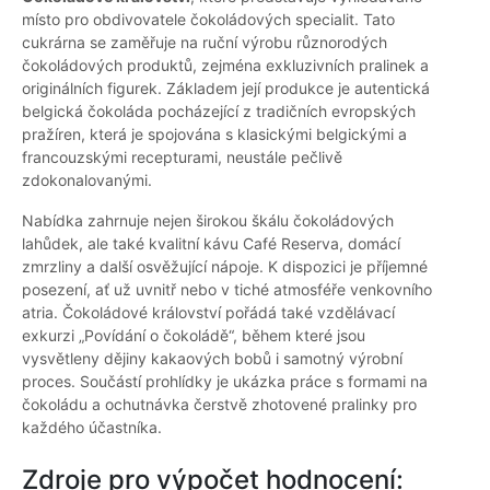
místo pro obdivovatele čokoládových specialit. Tato
cukrárna se zaměřuje na ruční výrobu různorodých
čokoládových produktů, zejména exkluzivních pralinek a
originálních figurek. Základem její produkce je autentická
belgická čokoláda pocházející z tradičních evropských
pražíren, která je spojována s klasickými belgickými a
francouzskými recepturami, neustále pečlivě
zdokonalovanými.
Nabídka zahrnuje nejen širokou škálu čokoládových
lahůdek, ale také kvalitní kávu Café Reserva, domácí
zmrzliny a další osvěžující nápoje. K dispozici je příjemné
posezení, ať už uvnitř nebo v tiché atmosféře venkovního
atria. Čokoládové království pořádá také vzdělávací
exkurzi „Povídání o čokoládě“, během které jsou
vysvětleny dějiny kakaových bobů i samotný výrobní
proces. Součástí prohlídky je ukázka práce s formami na
čokoládu a ochutnávka čerstvě zhotovené pralinky pro
každého účastníka.
Zdroje pro výpočet hodnocení: