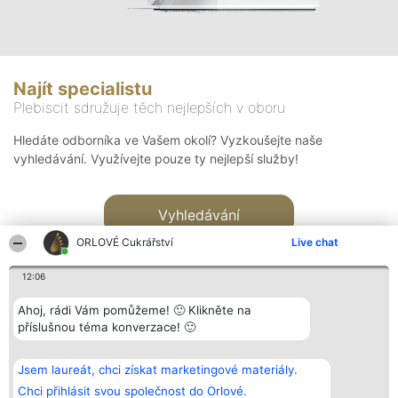
Najít specialistu
Plebiscit sdružuje těch nejlepších v oboru
Hledáte odborníka ve Vašem okolí? Vyzkoušejte naše
vyhledávání. Využívejte pouze ty nejlepší služby!
Vyhledávání
ORLOVÉ Cukrářství
Live chat
12:06
Ahoj, rádi Vám pomůžeme! 🙂 Klikněte na
příslušnou téma konverzace! 🙂
Organizátor hlasování
Plebiscyt
Kontakt
Bright Side Solutions sp. z o.
Vítězové
Kontakt
Jsem laureát, chci získat marketingové materiály.
o. sp. k.
Seznam všech
ul. Ruska 22
laureátů
Chci přihlásit svou společnost do Orlové.