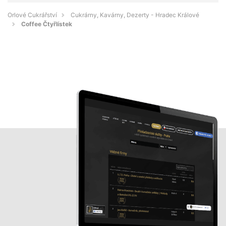
Orlové Cukrářství
Cukrárny, Kavárny, Dezerty - Hradec Králové
Coffee Čtyřlístek