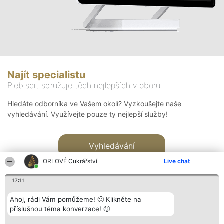
Najít specialistu
Plebiscit sdružuje těch nejlepších v oboru
Hledáte odborníka ve Vašem okolí? Vyzkoušejte naše
vyhledávání. Využívejte pouze ty nejlepší služby!
Vyhledávání
ORLOVÉ Cukrářství
Live chat
17:11
Ahoj, rádi Vám pomůžeme! 🙂 Klikněte na
příslušnou téma konverzace! 🙂
Organizátor hlasování
Plebiscyt
Kontakt