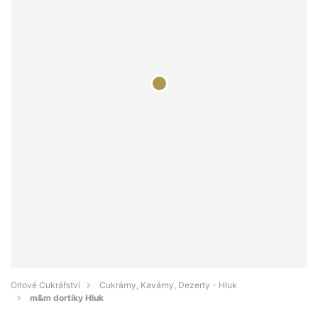
Orlové Cukrářství
Cukrárny, Kavárny, Dezerty - Hluk
m&m dortíky Hluk