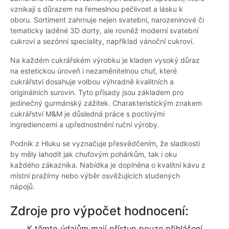
vznikají s důrazem na řemeslnou pečlivost a lásku k
oboru. Sortiment zahrnuje nejen svatební, narozeninové či
tematicky laděné 3D dorty, ale rovněž moderní svatební
cukroví a sezónní speciality, například vánoční cukroví.
Na každém cukrářském výrobku je kladen vysoký důraz
na estetickou úroveň i nezaměnitelnou chuť, které
cukrářství dosahuje volbou výhradně kvalitních a
originálních surovin. Tyto přísady jsou základem pro
jedinečný gurmánský zážitek. Charakteristickým znakem
cukrářství M&M je důsledná práce s poctivými
ingrediencemi a upřednostnění ruční výroby.
Podnik z Hluku se vyznačuje přesvědčením, že sladkosti
by měly lahodit jak chuťovým pohárkům, tak i oku
každého zákazníka. Nabídka je doplněna o kvalitní kávu z
místní pražírny nebo výběr osvěžujících studených
nápojů.
Zdroje pro výpočet hodnocení:
K těmto údajům mají přístup pouze přihlášení