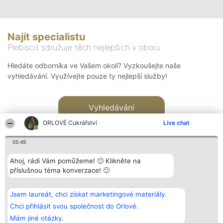
Najít specialistu
Plebiscit sdružuje těch nejlepších v oboru
Hledáte odborníka ve Vašem okolí? Vyzkoušejte naše
vyhledávání. Využívejte pouze ty nejlepší služby!
Vyhledávání
ORLOVÉ Cukrářství
Live chat
05:49
Ahoj, rádi Vám pomůžeme! 🙂 Klikněte na
příslušnou téma konverzace! 🙂
Organizátor hlasování
Plebiscyt
Kontakt
Bright Side Solutions sp. z o.
Vítězové
Kontakt
Jsem laureát, chci získat marketingové materiály.
o. sp. k.
Seznam všech
ul. Ruska 22
laureátů
Chci přihlásit svou společnost do Orlové.
Wrocław 50-079
Zásady
Mám jiné otázky.
KRS 0000749100 | Regon
Pravidla