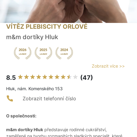
VÍTĚZ PLEBISCITY ORLOVÉ
m&m dortíky Hluk
Zobrazit více >>
8.5
(47)
Hluk, nám. Komenského 153
Zobrazit telefonní číslo
O společnosti:
m&m dortíky Hluk
představuje rodinné cukrářství,
zaměřené na tvorbu rozmanitých sladkých specialit, které