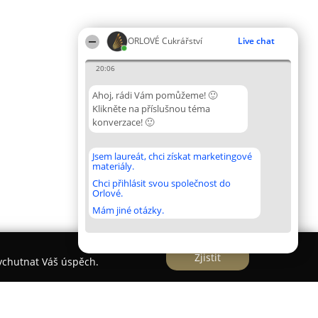
ORLOVÉ Cukrářství
Live chat
20:06
Ahoj, rádi Vám pomůžeme! 🙂
Klikněte na příslušnou téma
konverzace! 🙂
Jsem laureát, chci získat marketingové
materiály.
Chci přihlásit svou společnost do
Orlové.
Mám jiné otázky.
Zjistit
vychutnat Váš úspěch.