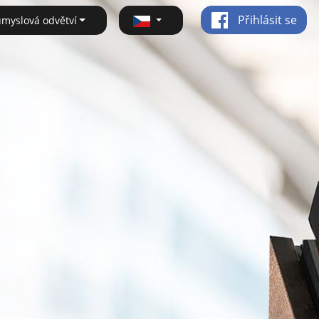
Přihlásit se
ůmyslová odvětví