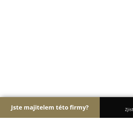
Jste majitelem této firmy?
Zjis
Orlové Cukrářství
Cukrárny, Kavárny, Dezerty - P