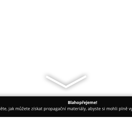
Blahopřejeme!
těte, jak můžete získat propagační materiály, abyste si mohli plně 
ísek
Gelato & Veis