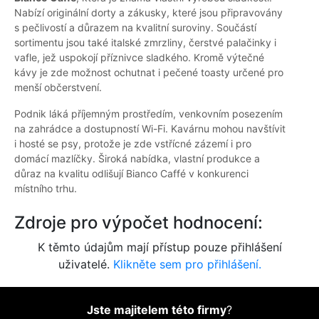
Nabízí originální dorty a zákusky, které jsou připravovány
s pečlivostí a důrazem na kvalitní suroviny. Součástí
sortimentu jsou také italské zmrzliny, čerstvé palačinky i
vafle, jež uspokojí příznivce sladkého. Kromě výtečné
kávy je zde možnost ochutnat i pečené toasty určené pro
menší občerstvení.
Podnik láká příjemným prostředím, venkovním posezením
na zahrádce a dostupností Wi-Fi. Kavárnu mohou navštívit
i hosté se psy, protože je zde vstřícné zázemí i pro
domácí mazlíčky. Široká nabídka, vlastní produkce a
důraz na kvalitu odlišují Bianco Caffé v konkurenci
místního trhu.
Zdroje pro výpočet hodnocení:
K těmto údajům mají přístup pouze přihlášení
uživatelé.
Klikněte sem pro přihlášení.
Jste majitelem této firmy
?