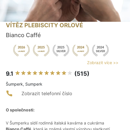
VÍTĚZ PLEBISCITY ORLOVÉ
Bianco Caffé
Zobrazit více >>
9.1
(515)
Šumperk, Sumperk
Zobrazit telefonní číslo
O společnosti:
V Šumperku sídlí rodinná italská kavárna a cukrárna
Bianco Caffé
, která je známá vlastní výrobou sladkostí.