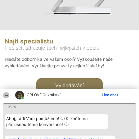
Najít specialistu
Plebiscit sdružuje těch nejlepších v oboru
Hledáte odborníka ve Vašem okolí? Vyzkoušejte naše
vyhledávání. Využívejte pouze ty nejlepší služby!
Vyhledávání
ORLOVÉ Cukrářství
Live chat
08:39
Ahoj, rádi Vám pomůžeme! 🙂 Klikněte na
příslušnou téma konverzace! 🙂
Organizátor hlasování
Plebiscyt
Kontakt
Bright Side Solutions sp. z o.
Vítězové
Kontakt