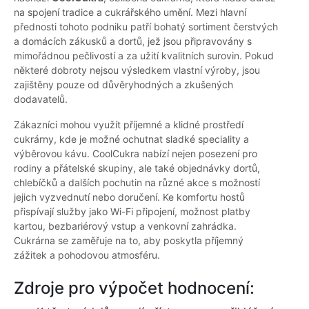
na spojení tradice a cukrářského umění. Mezi hlavní
přednosti tohoto podniku patří bohatý sortiment čerstvých
a domácích zákusků a dortů, jež jsou připravovány s
mimořádnou pečlivostí a za užití kvalitních surovin. Pokud
některé dobroty nejsou výsledkem vlastní výroby, jsou
zajištěny pouze od důvěryhodných a zkušených
dodavatelů.
Zákazníci mohou využít příjemné a klidné prostředí
cukrárny, kde je možné ochutnat sladké speciality a
výběrovou kávu. CoolCukra nabízí nejen posezení pro
rodiny a přátelské skupiny, ale také objednávky dortů,
chlebíčků a dalších pochutin na různé akce s možností
jejich vyzvednutí nebo doručení. Ke komfortu hostů
přispívají služby jako Wi-Fi připojení, možnost platby
kartou, bezbariérový vstup a venkovní zahrádka.
Cukrárna se zaměřuje na to, aby poskytla příjemný
zážitek a pohodovou atmosféru.
Zdroje pro výpočet hodnocení: