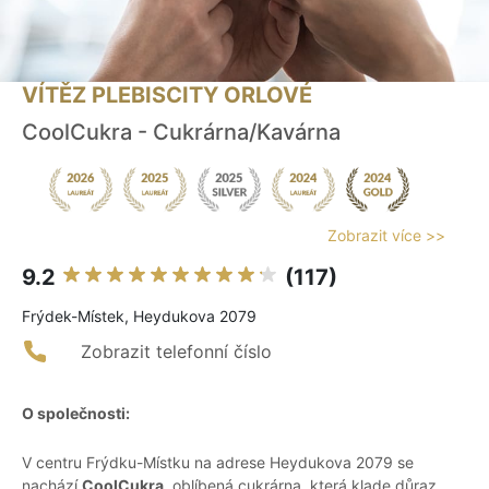
VÍTĚZ PLEBISCITY ORLOVÉ
CoolCukra - Cukrárna/Kavárna
Zobrazit více >>
9.2
(117)
Frýdek-Místek, Heydukova 2079
Zobrazit telefonní číslo
O společnosti:
V centru Frýdku-Místku na adrese Heydukova 2079 se
nachází
CoolCukra
, oblíbená cukrárna, která klade důraz