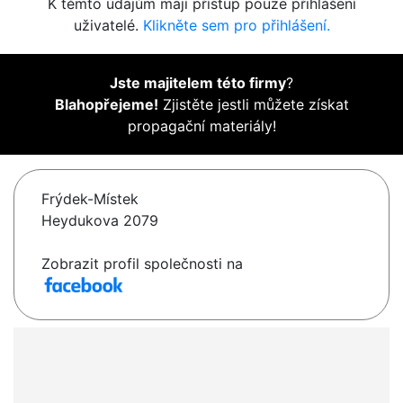
K těmto údajům mají přístup pouze přihlášení
uživatelé.
Klikněte sem pro přihlášení.
Jste majitelem této firmy
?
Blahopřejeme!
Zjistěte jestli můžete získat
propagační materiály!
Frýdek-Místek
Heydukova 2079
Zobrazit profil společnosti na