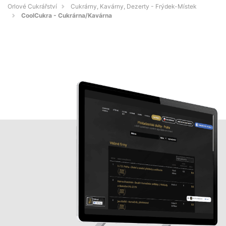
Orlové Cukrářství
Cukrárny, Kavárny, Dezerty - Frýdek-Místek
CoolCukra - Cukrárna/Kavárna