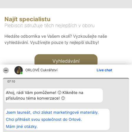
Najít specialistu
Plebiscit sdružuje těch nejlepších v oboru
Hledáte odborníka ve Vašem okolí? Vyzkoušejte naše
vyhledávání. Využívejte pouze ty nejlepší služby!
Vyhledávání
ORLOVÉ Cukrářství
Live chat
07:10
Ahoj, rádi Vám pomůžeme! 🙂 Klikněte na
příslušnou téma konverzace! 🙂
Organizátor hlasování
Plebiscyt
Kontakt
Bright Side Solutions sp. z o.
Vítězové
Kontakt
Jsem laureát, chci získat marketingové materiály.
o. sp. k.
Seznam všech
ul. Ruska 22
laureátů
Chci přihlásit svou společnost do Orlové.
Wrocław 50-079
Zásady
Mám jiné otázky.
KRS 0000749100 | Regon
Pravidla
381313360 | NIP 8943132676
Zásady