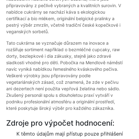
připravovány z pečlivě vybraných a kvalitních surovin. V
nabídce cukrárny se nachází káva s ekologickou
certifikací a bio mlékem, originální belgické pralinky a
pestrý výběr zmrzlin, včetně tradiční české kopečkové i
veganských sorbetů.
Tato cukrárna se vyznačuje důrazem na inovace a
rozšiřuje sortiment například o bezmléčné cupcaky, raw
dorty, bezlepkové i dia zákusky, stejně jako zdravé
sladkosti vhodné pro děti. Pobočka na Mendlově náměstí
navíc vyniká nabídkou řemeslného kváskového pečiva.
Veškeré výrobky jsou připravovány podle
vegetariánských zásad, což znamená, že zde v pečivu
ani dezertech není použita vepřová želatina nebo sádlo.
Zkušený personál spolu s dlouholetou praxí vytváří v
podniku profesionální atmosféru a originální prostředí,
které poskytuje široký výběr pro každého zákazníka.
Zdroje pro výpočet hodnocení:
K těmto údajům mají přístup pouze přihlášení