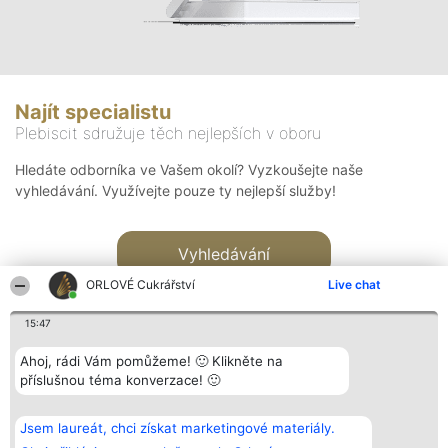
Najít specialistu
Plebiscit sdružuje těch nejlepších v oboru
Hledáte odborníka ve Vašem okolí? Vyzkoušejte naše
vyhledávání. Využívejte pouze ty nejlepší služby!
Vyhledávání
ORLOVÉ Cukrářství
Live chat
15:47
Ahoj, rádi Vám pomůžeme! 🙂 Klikněte na
příslušnou téma konverzace! 🙂
Organizátor hlasování
Plebiscyt
Kontakt
Bright Side Solutions sp. z o.
Vítězové
Kontakt
Jsem laureát, chci získat marketingové materiály.
o. sp. k.
Seznam všech
ul. Ruska 22
laureátů