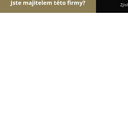
Jste majitelem této firmy?
Zjis
Orlové Cukrářství
Cukrárny, Kavárny, Dezerty - 
Cukrárna u Jakuba
9.7
(239)
Plzeň, Plzen
Zobrazit telefonní číslo