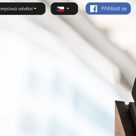
Přihlásit se
ůmyslová odvětví