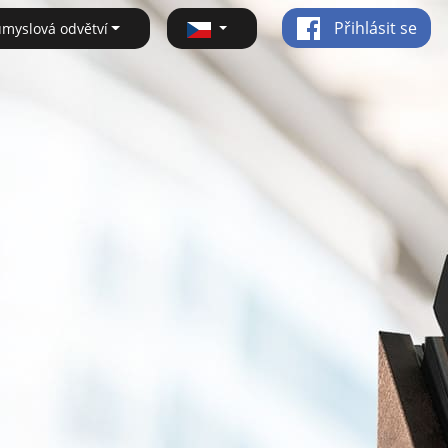
Přihlásit se
ůmyslová odvětví