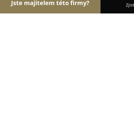
Jste majitelem této firmy?
Zjis
Orlové Cukrářství
Cukrárny, Kavárny, Dezerty - J
Cukroví, dorty, zákusky od Kuny
8.9
(16)
Jihlava, Husova 39
Zobrazit telefonní číslo