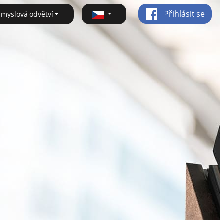
Přihlásit se
ůmyslová odvětví