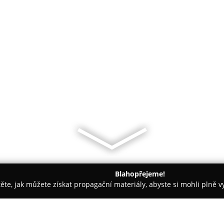
Blahopřejeme!
těte, jak můžete získat propagační materiály, abyste si mohli plně 
Praha
DELU design