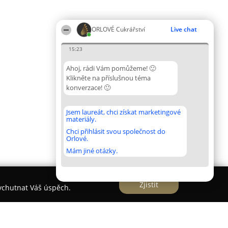
ORLOVÉ Cukrářství
Live chat
15:23
Ahoj, rádi Vám pomůžeme! 🙂
Klikněte na příslušnou téma
konverzace! 🙂
Jsem laureát, chci získat marketingové
materiály.
Chci přihlásit svou společnost do
Orlové.
Mám jiné otázky.
Zjistit
vychutnat Váš úspěch.