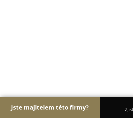
Jste majitelem této firmy?
Zjis
Orlové Cukrářství
Cukrárny, Kavárny, Dezerty - 