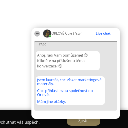
ORLOVÉ Cukrářství
Live chat
17:00
Ahoj, rádi Vám pomůžeme! 🙂
Klikněte na příslušnou téma
konverzace! 🙂
Jsem laureát, chci získat marketingové
materiály.
Chci přihlásit svou společnost do
Orlové.
Mám jiné otázky.
Zjistit
vychutnat Váš úspěch.