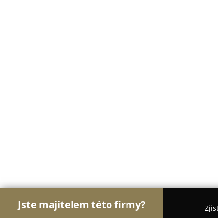
Jste majitelem této firmy?
Zjis