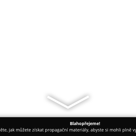
Blahopřejeme!
těte, jak můžete získat propagační materiály, abyste si mohli plně 