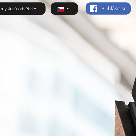
Přihlásit se
ůmyslová odvětví