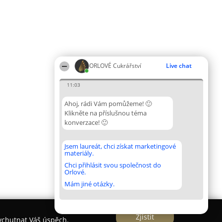
ORLOVÉ Cukrářství
Live chat
11:03
Ahoj, rádi Vám pomůžeme! 🙂
Klikněte na příslušnou téma
konverzace! 🙂
Jsem laureát, chci získat marketingové
materiály.
Chci přihlásit svou společnost do
Orlové.
Mám jiné otázky.
Zjistit
vychutnat Váš úspěch.