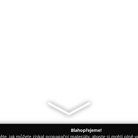
Blahopřejeme!
těte, jak můžete získat propagační materiály, abyste si mohli plně 