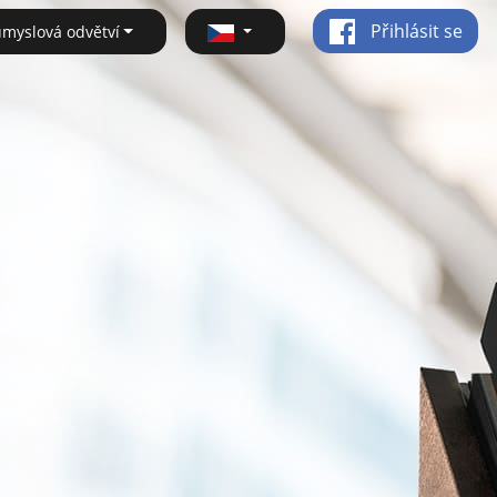
Přihlásit se
ůmyslová odvětví