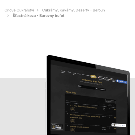
Orlové Cukrářství
Cukrárny, Kavárny, Dezerty - Beroun
Šťastná koza - Barevný bufet