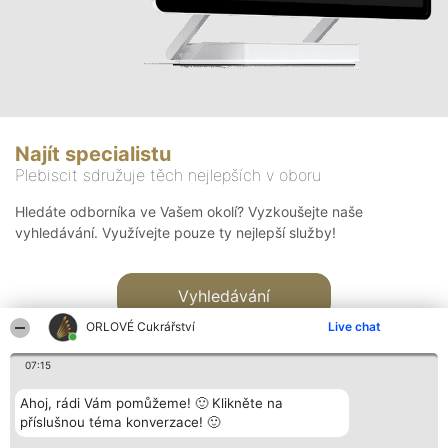
Najít specialistu
Plebiscit sdružuje těch nejlepších v oboru
Hledáte odborníka ve Vašem okolí? Vyzkoušejte naše
vyhledávání. Využívejte pouze ty nejlepší služby!
Vyhledávání
ORLOVÉ Cukrářství
Live chat
07:15
Ahoj, rádi Vám pomůžeme! 🙂 Klikněte na
příslušnou téma konverzace! 🙂
Organizátor hlasování
Plebiscyt
Kontakt