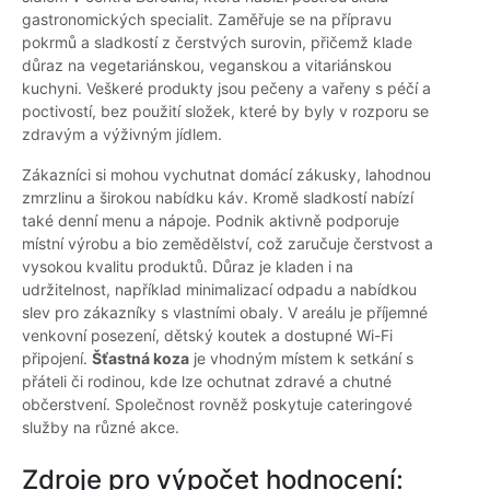
gastronomických specialit. Zaměřuje se na přípravu
pokrmů a sladkostí z čerstvých surovin, přičemž klade
důraz na vegetariánskou, veganskou a vitariánskou
kuchyni. Veškeré produkty jsou pečeny a vařeny s péčí a
poctivostí, bez použití složek, které by byly v rozporu se
zdravým a výživným jídlem.
Zákazníci si mohou vychutnat domácí zákusky, lahodnou
zmrzlinu a širokou nabídku káv. Kromě sladkostí nabízí
také denní menu a nápoje. Podnik aktivně podporuje
místní výrobu a bio zemědělství, což zaručuje čerstvost a
vysokou kvalitu produktů. Důraz je kladen i na
udržitelnost, například minimalizací odpadu a nabídkou
slev pro zákazníky s vlastními obaly. V areálu je příjemné
venkovní posezení, dětský koutek a dostupné Wi-Fi
připojení.
Šťastná koza
je vhodným místem k setkání s
přáteli či rodinou, kde lze ochutnat zdravé a chutné
občerstvení. Společnost rovněž poskytuje cateringové
služby na různé akce.
Zdroje pro výpočet hodnocení: