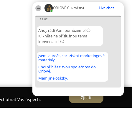
ORLOVÉ Cukrářství
Live chat
12:02
Ahoj, rádi Vám pomůžeme! 🙂
Klikněte na příslušnou téma
konverzace! 🙂
Jsem laureát, chci získat marketingové
materiály.
Chci přihlásit svou společnost do
Orlové.
Mám jiné otázky.
Zjistit
vychutnat Váš úspěch.