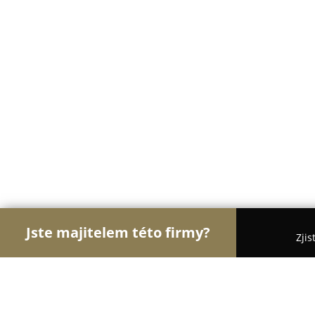
Jste majitelem této firmy?
Zjis
Orlové Cukrářství
Cukrárny, Kavárny, Dezerty - K