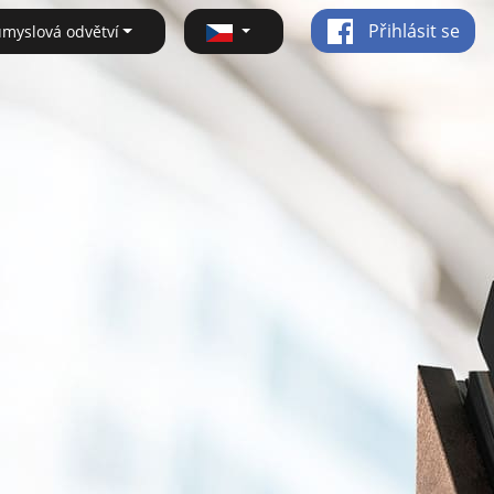
Přihlásit se
ůmyslová odvětví