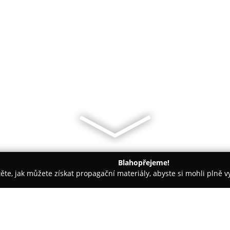
Blahopřejeme!
těte, jak můžete získat propagační materiály, abyste si mohli plně 
yjov
Longus - kavárna a cukrárna