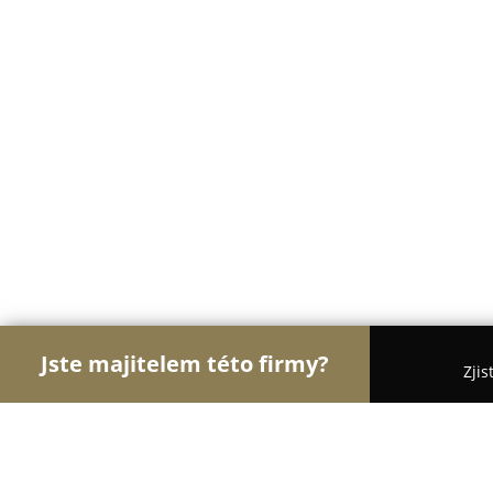
Jste majitelem této firmy?
Zjis
Orlové Cukrářství
Cukrárny, Kavárny, Dezerty - 