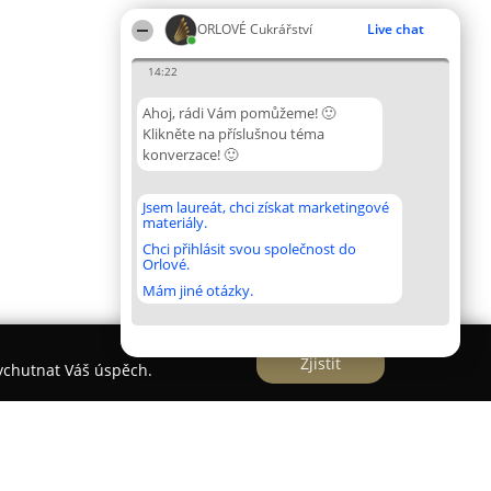
ORLOVÉ Cukrářství
Live chat
14:22
Ahoj, rádi Vám pomůžeme! 🙂
Klikněte na příslušnou téma
konverzace! 🙂
Jsem laureát, chci získat marketingové
materiály.
Chci přihlásit svou společnost do
Orlové.
Mám jiné otázky.
Zjistit
vychutnat Váš úspěch.