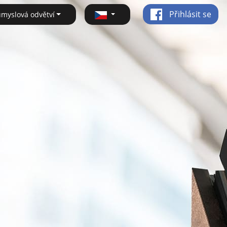
Přihlásit se
ůmyslová odvětví