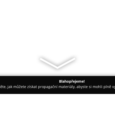
Blahopřejeme!
těte, jak můžete získat propagační materiály, abyste si mohli plně 
Praha
Cukrárna a Kavárna Smis