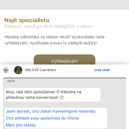
Najít specialistu
Plebiscit sdružuje těch nejlepších v oboru
Hledáte odborníka ve Vašem okolí? Vyzkoušejte naše
vyhledávání. Využívejte pouze ty nejlepší služby!
Vyhledávání
ORLOVÉ Cukrářství
Live chat
10:10
Ahoj, rádi Vám pomůžeme! 🙂 Klikněte na
příslušnou téma konverzace! 🙂
Organizátor hlasování
Plebiscyt
Kontakt
Bright Side Solutions sp. z o.
Vítězové
Kontakt
Jsem laureát, chci získat marketingové materiály.
o. sp. k.
Seznam všech
ul. Ruska 22
laureátů
Chci přihlásit svou společnost do Orlové.
Wrocław 50-079
Zásady
Mám jiné otázky.
KRS 0000749100 | Regon
Pravidla