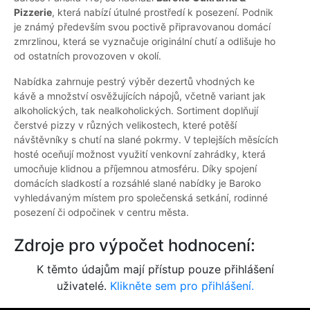
Pizzerie
, která nabízí útulné prostředí k posezení. Podnik
je známý především svou poctivě připravovanou domácí
zmrzlinou, která se vyznačuje originální chutí a odlišuje ho
od ostatních provozoven v okolí.
Nabídka zahrnuje pestrý výběr dezertů vhodných ke
kávě a množství osvěžujících nápojů, včetně variant jak
alkoholických, tak nealkoholických. Sortiment doplňují
čerstvé pizzy v různých velikostech, které potěší
návštěvníky s chutí na slané pokrmy. V teplejších měsících
hosté oceňují možnost využití venkovní zahrádky, která
umocňuje klidnou a příjemnou atmosféru. Díky spojení
domácích sladkostí a rozsáhlé slané nabídky je Baroko
vyhledávaným místem pro společenská setkání, rodinné
posezení či odpočinek v centru města.
Zdroje pro výpočet hodnocení:
K těmto údajům mají přístup pouze přihlášení
uživatelé.
Klikněte sem pro přihlášení.