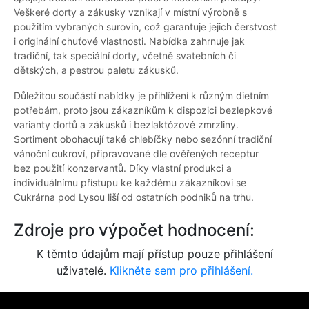
Veškeré dorty a zákusky vznikají v místní výrobně s
použitím vybraných surovin, což garantuje jejich čerstvost
i originální chuťové vlastnosti. Nabídka zahrnuje jak
tradiční, tak speciální dorty, včetně svatebních či
dětských, a pestrou paletu zákusků.
Důležitou součástí nabídky je přihlížení k různým dietním
potřebám, proto jsou zákazníkům k dispozici bezlepkové
varianty dortů a zákusků i bezlaktózové zmrzliny.
Sortiment obohacují také chlebíčky nebo sezónní tradiční
vánoční cukroví, připravované dle ověřených receptur
bez použití konzervantů. Díky vlastní produkci a
individuálnímu přístupu ke každému zákazníkovi se
Cukrárna pod Lysou liší od ostatních podniků na trhu.
Zdroje pro výpočet hodnocení:
K těmto údajům mají přístup pouze přihlášení
uživatelé.
Klikněte sem pro přihlášení.