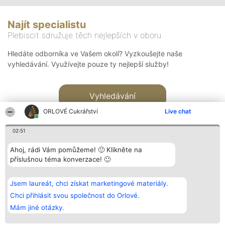
Najít specialistu
Plebiscit sdružuje těch nejlepších v oboru
Hledáte odborníka ve Vašem okolí? Vyzkoušejte naše
vyhledávání. Využívejte pouze ty nejlepší služby!
Vyhledávání
ORLOVÉ Cukrářství
Live chat
02:51
Ahoj, rádi Vám pomůžeme! 🙂 Klikněte na
příslušnou téma konverzace! 🙂
Organizátor hlasování
Plebiscyt
Kontakt
Bright Side Solutions sp. z o.
Vítězové
Kontakt
Jsem laureát, chci získat marketingové materiály.
o. sp. k.
Seznam všech
ul. Ruska 22
laureátů
Chci přihlásit svou společnost do Orlové.
Wrocław 50-079
Zásady
Mám jiné otázky.
KRS 0000749100 | Regon
Pravidla
381313360 | NIP 8943132676
Zásady
ochrany