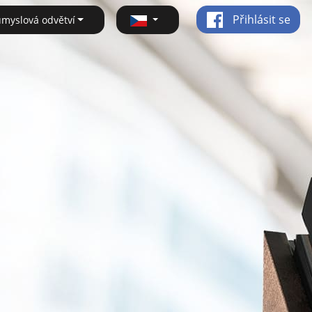
Přihlásit se
ůmyslová odvětví