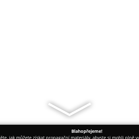
Blahopřejeme!
těte, jak můžete získat propagační materiály, abyste si mohli plně 