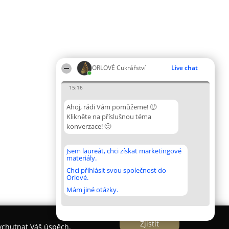
ORLOVÉ Cukrářství
Live chat
15:16
Ahoj, rádi Vám pomůžeme! 🙂
Klikněte na příslušnou téma
konverzace! 🙂
Jsem laureát, chci získat marketingové
materiály.
Chci přihlásit svou společnost do
Orlové.
Mám jiné otázky.
Zjistit
vychutnat Váš úspěch.