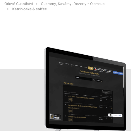
Orlové Cukrářství
Cukrárny, Kavárny, Dezerty - Olomouc
Katrin cake & coffee