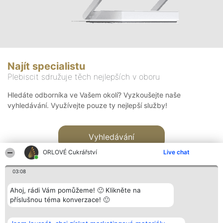
Najít specialistu
Plebiscit sdružuje těch nejlepších v oboru
Hledáte odborníka ve Vašem okolí? Vyzkoušejte naše
vyhledávání. Využívejte pouze ty nejlepší služby!
Vyhledávání
ORLOVÉ Cukrářství
Live chat
03:08
Ahoj, rádi Vám pomůžeme! 🙂 Klikněte na
příslušnou téma konverzace! 🙂
Organizátor hlasování
Plebiscyt
Kontakt
Bright Side Solutions sp. z o.
Vítězové
Kontakt