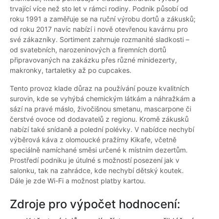
trvající více než sto let v rámci rodiny. Podnik působí od
roku 1991 a zaměřuje se na ruční výrobu dortů a zákusků;
od roku 2017 navíc nabízí i nově otevřenou kavárnu pro
své zákazníky. Sortiment zahrnuje rozmanité sladkosti –
od svatebních, narozeninových a firemních dortů
připravovaných na zakázku přes různé minidezerty,
makronky, tartaletky až po cupcakes.
Tento provoz klade důraz na používání pouze kvalitních
surovin, kde se vyhýbá chemickým látkám a náhražkám a
sází na pravé máslo, živočišnou smetanu, mascarpone či
čerstvé ovoce od dodavatelů z regionu. Kromě zákusků
nabízí také snídaně a polední polévky. V nabídce nechybí
výběrová káva z olomoucké pražírny Kikafe, včetně
speciálně namíchané směsi určené k místním dezertům.
Prostředí podniku je útulné s možností posezení jak v
salonku, tak na zahrádce, kde nechybí dětský koutek.
Dále je zde Wi-Fi a možnost platby kartou.
Zdroje pro výpočet hodnocení: