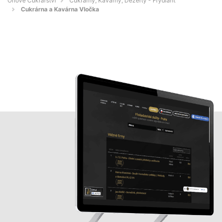
Orlové Cukrářství
Cukrárny, Kavárny, Dezerty - Frýdlant
Cukrárna a Kavárna Vločka