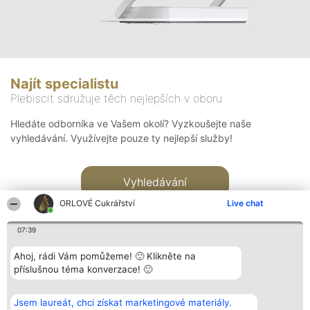
Najít specialistu
Plebiscit sdružuje těch nejlepších v oboru
Hledáte odborníka ve Vašem okolí? Vyzkoušejte naše
vyhledávání. Využívejte pouze ty nejlepší služby!
Vyhledávání
ORLOVÉ Cukrářství
Live chat
07:39
Ahoj, rádi Vám pomůžeme! 🙂 Klikněte na
příslušnou téma konverzace! 🙂
Organizátor hlasování
Plebiscyt
Kontakt
Bright Side Solutions sp. z o.
Vítězové
Kontakt
Jsem laureát, chci získat marketingové materiály.
o. sp. k.
Seznam všech