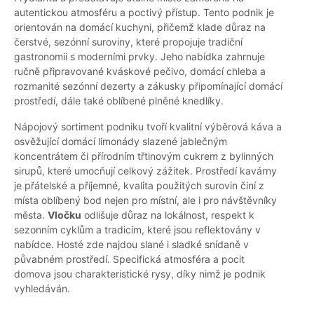
autentickou atmosféru a poctivý přístup. Tento podnik je
orientován na domácí kuchyni, přičemž klade důraz na
čerstvé, sezónní suroviny, které propojuje tradiční
gastronomii s moderními prvky. Jeho nabídka zahrnuje
ručně připravované kváskové pečivo, domácí chleba a
rozmanité sezónní dezerty a zákusky připomínající domácí
prostředí, dále také oblíbené plněné knedlíky.
Nápojový sortiment podniku tvoří kvalitní výběrová káva a
osvěžující domácí limonády slazené jablečným
koncentrátem či přírodním třtinovým cukrem z bylinných
sirupů, které umocňují celkový zážitek. Prostředí kavárny
je přátelské a příjemné, kvalita použitých surovin činí z
místa oblíbený bod nejen pro místní, ale i pro návštěvníky
města.
Vločku
odlišuje důraz na lokálnost, respekt k
sezonním cyklům a tradicím, které jsou reflektovány v
nabídce. Hosté zde najdou slané i sladké snídaně v
půvabném prostředí. Specifická atmosféra a pocit
domova jsou charakteristické rysy, díky nimž je podnik
vyhledáván.