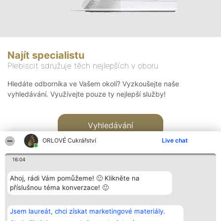
Najít specialistu
Plebiscit sdružuje těch nejlepších v oboru
Hledáte odborníka ve Vašem okolí? Vyzkoušejte naše
vyhledávání. Využívejte pouze ty nejlepší služby!
Vyhledávání
ORLOVÉ Cukrářství
Live chat
16:04
Ahoj, rádi Vám pomůžeme! 🙂 Klikněte na
příslušnou téma konverzace! 🙂
Organizátor hlasování
Plebiscyt
Kontakt
Bright Side Solutions sp. z o.
Vítězové
Kontakt
Jsem laureát, chci získat marketingové materiály.
o. sp. k.
Seznam všech
ul. Ruska 22
laureátů