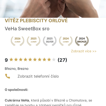
VÍTĚZ PLEBISCITY ORLOVÉ
VeHa SweetBox sro
Zobrazit více >>
9
(27)
Březno, Brezno
Zobrazit telefonní číslo
O společnosti:
Cukrárna VeHa
, která působí v Březně u Chomutova, se
zaměřuje na tvorbu a zdobení perníčků pro různé