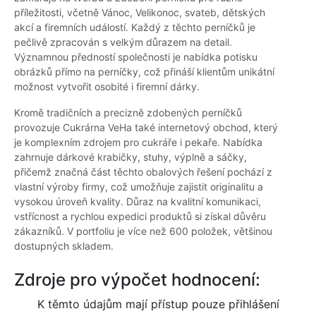
příležitosti, včetně Vánoc, Velikonoc, svateb, dětských
akcí a firemních událostí. Každý z těchto perníčků je
pečlivě zpracován s velkým důrazem na detail.
Významnou předností společnosti je nabídka potisku
obrázků přímo na perníčky, což přináší klientům unikátní
možnost vytvořit osobité i firemní dárky.
Kromě tradičních a precizně zdobených perníčků
provozuje Cukrárna VeHa také internetový obchod, který
je komplexním zdrojem pro cukráře i pekaře. Nabídka
zahrnuje dárkové krabičky, stuhy, výplně a sáčky,
přičemž značná část těchto obalových řešení pochází z
vlastní výroby firmy, což umožňuje zajistit originalitu a
vysokou úroveň kvality. Důraz na kvalitní komunikaci,
vstřícnost a rychlou expedici produktů si získal důvěru
zákazníků. V portfoliu je více než 600 položek, většinou
dostupných skladem.
Zdroje pro výpočet hodnocení:
K těmto údajům mají přístup pouze přihlášení