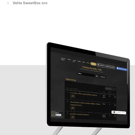
VeHa SweetBox sro