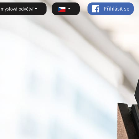
Přihlásit se
ůmyslová odvětví