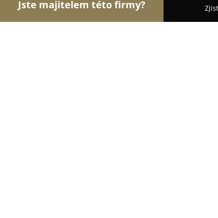
Jste majitelem této firmy?
Zjis
Orlové Cukrářství
Cukrárny, Kavárny, Dezerty - 
Posázavská zmrzlina
9.7
(148)
Světlá nad Sázavou, Sázavská 1122
Zobrazit telefonní číslo