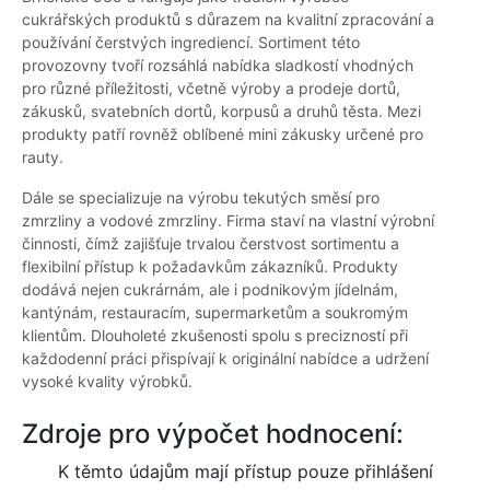
cukrářských produktů s důrazem na kvalitní zpracování a
používání čerstvých ingrediencí. Sortiment této
provozovny tvoří rozsáhlá nabídka sladkostí vhodných
pro různé příležitosti, včetně výroby a prodeje dortů,
zákusků, svatebních dortů, korpusů a druhů těsta. Mezi
produkty patří rovněž oblíbené mini zákusky určené pro
rauty.
Dále se specializuje na výrobu tekutých směsí pro
zmrzliny a vodové zmrzliny. Firma staví na vlastní výrobní
činnosti, čímž zajišťuje trvalou čerstvost sortimentu a
flexibilní přístup k požadavkům zákazníků. Produkty
dodává nejen cukrárnám, ale i podnikovým jídelnám,
kantýnám, restauracím, supermarketům a soukromým
klientům. Dlouholeté zkušenosti spolu s precizností při
každodenní práci přispívají k originální nabídce a udržení
vysoké kvality výrobků.
Zdroje pro výpočet hodnocení:
K těmto údajům mají přístup pouze přihlášení