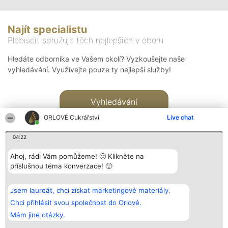
Najít specialistu
Plebiscit sdružuje těch nejlepších v oboru
Hledáte odborníka ve Vašem okolí? Vyzkoušejte naše
vyhledávání. Využívejte pouze ty nejlepší služby!
Vyhledávání
ORLOVÉ Cukrářství
Live chat
04:22
Ahoj, rádi Vám pomůžeme! 🙂 Klikněte na
příslušnou téma konverzace! 🙂
Organizátor hlasování
Plebiscyt
Kontakt
Bright Side Solutions sp. z o.
Vítězové
Kontakt
Jsem laureát, chci získat marketingové materiály.
o. sp. k.
Seznam všech
ul. Ruska 22
laureátů
Chci přihlásit svou společnost do Orlové.
Wrocław 50-079
Zásady
Mám jiné otázky.
KRS 0000749100 | Regon
Pravidla
381313360 | NIP 8943132676
Zásady