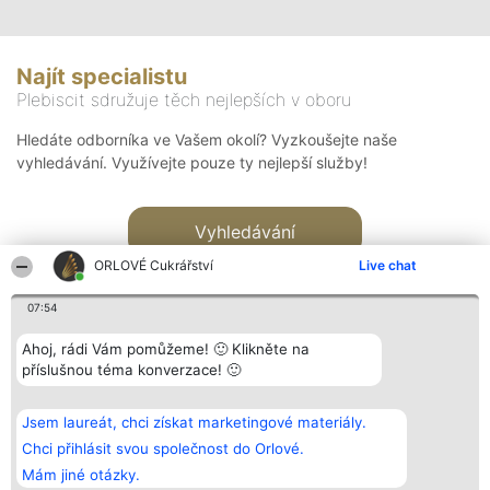
Najít specialistu
Plebiscit sdružuje těch nejlepších v oboru
Hledáte odborníka ve Vašem okolí? Vyzkoušejte naše
vyhledávání. Využívejte pouze ty nejlepší služby!
Vyhledávání
ORLOVÉ Cukrářství
Live chat
07:54
Ahoj, rádi Vám pomůžeme! 🙂 Klikněte na
příslušnou téma konverzace! 🙂
Organizátor hlasování
Plebiscyt
Kontakt
Bright Side Solutions sp. z o.
Vítězové
Kontakt
Jsem laureát, chci získat marketingové materiály.
o. sp. k.
Seznam všech
ul. Ruska 22
laureátů
Chci přihlásit svou společnost do Orlové.
Wrocław 50-079
Zásady
Mám jiné otázky.
KRS 0000749100 | Regon
Pravidla