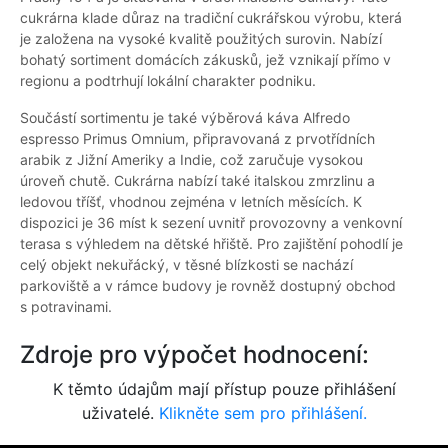
cukrárna klade důraz na tradiční cukrářskou výrobu, která
je založena na vysoké kvalitě použitých surovin. Nabízí
bohatý sortiment domácích zákusků, jež vznikají přímo v
regionu a podtrhují lokální charakter podniku.
Součástí sortimentu je také výběrová káva Alfredo
espresso Primus Omnium, připravovaná z prvotřídních
arabik z Jižní Ameriky a Indie, což zaručuje vysokou
úroveň chutě. Cukrárna nabízí také italskou zmrzlinu a
ledovou tříšť, vhodnou zejména v letních měsících. K
dispozici je 36 míst k sezení uvnitř provozovny a venkovní
terasa s výhledem na dětské hřiště. Pro zajištění pohodlí je
celý objekt nekuřácký, v těsné blízkosti se nachází
parkoviště a v rámce budovy je rovněž dostupný obchod
s potravinami.
Zdroje pro výpočet hodnocení:
K těmto údajům mají přístup pouze přihlášení
uživatelé.
Klikněte sem pro přihlášení.