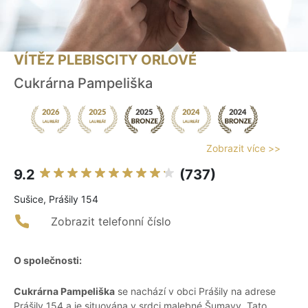
VÍTĚZ PLEBISCITY ORLOVÉ
Cukrárna Pampeliška
Zobrazit více >>
9.2
(737)
Sušice, Prášily 154
Zobrazit telefonní číslo
O společnosti:
Cukrárna Pampeliška
se nachází v obci Prášily na adrese
Prášily 154 a je situována v srdci malebné Šumavy. Tato