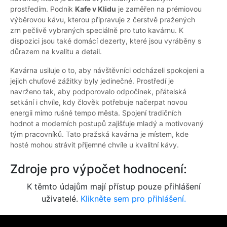
prostředím. Podnik
Kafe v Klidu
je zaměřen na prémiovou
výběrovou kávu, kterou připravuje z čerstvě pražených
zrn pečlivě vybraných speciálně pro tuto kavárnu. K
dispozici jsou také domácí dezerty, které jsou vyráběny s
důrazem na kvalitu a detail.
Kavárna usiluje o to, aby návštěvníci odcházeli spokojeni a
jejich chuťové zážitky byly jedinečné. Prostředí je
navrženo tak, aby podporovalo odpočinek, přátelská
setkání i chvíle, kdy člověk potřebuje načerpat novou
energii mimo rušné tempo města. Spojení tradičních
hodnot a moderních postupů zajišťuje mladý a motivovaný
tým pracovníků. Tato pražská kavárna je místem, kde
hosté mohou strávit příjemné chvíle u kvalitní kávy.
Zdroje pro výpočet hodnocení:
K těmto údajům mají přístup pouze přihlášení
uživatelé.
Klikněte sem pro přihlášení.