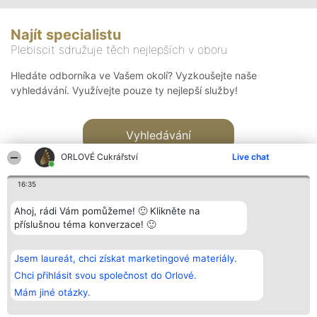
Najít specialistu
Plebiscit sdružuje těch nejlepších v oboru
Hledáte odborníka ve Vašem okolí? Vyzkoušejte naše
vyhledávání. Využívejte pouze ty nejlepší služby!
Vyhledávání
ORLOVÉ Cukrářství
Live chat
16:35
Ahoj, rádi Vám pomůžeme! 🙂 Klikněte na
příslušnou téma konverzace! 🙂
Organizátor hlasování
Plebiscyt
Kontakt
Bright Side Solutions sp. z o.
Vítězové
Kontakt
Jsem laureát, chci získat marketingové materiály.
o. sp. k.
Seznam všech
ul. Ruska 22
laureátů
Chci přihlásit svou společnost do Orlové.
Wrocław 50-079
Zásady
Mám jiné otázky.
KRS 0000749100 | Regon
Pravidla
381313360 | NIP 8943132676
Zásady
ochrany