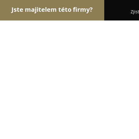
Jste majitelem této firmy?
Zjis
Orlové Cukrářství
Cukrárny, Kavárny, Dezerty - 
Národní Kavárna
8.8
(2578)
Praha, Národní 339/11
Zobrazit telefonní číslo