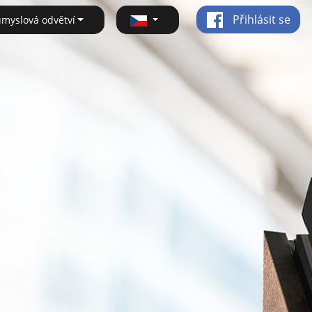
Přihlásit se
ůmyslová odvětví