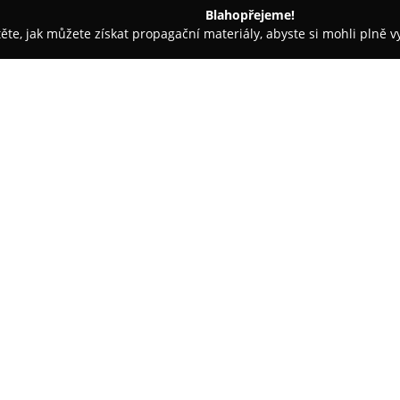
Blahopřejeme!
těte, jak můžete získat propagační materiály, abyste si mohli plně 
Praha
Národní Kavárna
O společnosti:
Národní kavárna
se nachází na
historií sahající k roku 1896, k
významného kulturního středisk
kulturní avantgardy, včetně Ka
Zobrazit více >>
Prostory kavárny si uchovávají
návštěvníky k odpočinku a vych
Interiér kavárny prošel v roce 
historickou noblesu s moderní
výběrovou kávu, ale také pestr
vlastní produkce a kromě nich 