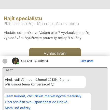
Najít specialistu
Plebiscit sdružuje těch nejlepších v oboru
Hledáte odborníka ve Vašem okolí? Vyzkoušejte naše
vyhledávání. Využívejte pouze ty nejlepší služby!
Vyhledávání
ORLOVÉ Cukrářství
Live chat
03:57
Ahoj, rádi Vám pomůžeme! 🙂 Klikněte na
příslušnou téma konverzace! 🙂
Organizátor hlasování
Plebiscyt
Kontakt
Bright Side Solutions sp. z o.
Vítězové
Kontakt
Jsem laureát, chci získat marketingové materiály.
o. sp. k.
Seznam všech
ul. Ruska 22
laureátů
Chci přihlásit svou společnost do Orlové.
Wrocław 50-079
Zásady
Mám jiné otázky.
KRS 0000749100 | Regon
Pravidla