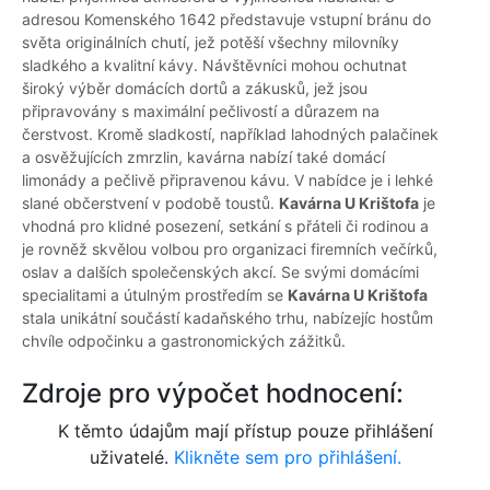
adresou Komenského 1642 představuje vstupní bránu do
světa originálních chutí, jež potěší všechny milovníky
sladkého a kvalitní kávy. Návštěvníci mohou ochutnat
široký výběr domácích dortů a zákusků, jež jsou
připravovány s maximální pečlivostí a důrazem na
čerstvost. Kromě sladkostí, například lahodných palačinek
a osvěžujících zmrzlin, kavárna nabízí také domácí
limonády a pečlivě připravenou kávu. V nabídce je i lehké
slané občerstvení v podobě toustů.
Kavárna U Krištofa
je
vhodná pro klidné posezení, setkání s přáteli či rodinou a
je rovněž skvělou volbou pro organizaci firemních večírků,
oslav a dalších společenských akcí. Se svými domácími
specialitami a útulným prostředím se
Kavárna U Krištofa
stala unikátní součástí kadaňského trhu, nabízejíc hostům
chvíle odpočinku a gastronomických zážitků.
Zdroje pro výpočet hodnocení:
K těmto údajům mají přístup pouze přihlášení
uživatelé.
Klikněte sem pro přihlášení.