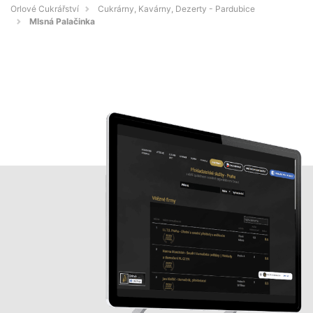
Orlové Cukrářství
Cukrárny, Kavárny, Dezerty - Pardubice
Mlsná Palačinka