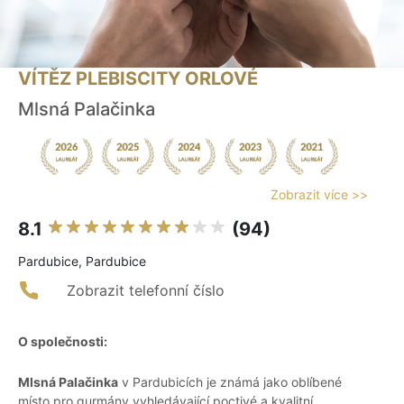
VÍTĚZ PLEBISCITY ORLOVÉ
Mlsná Palačinka
Zobrazit více >>
8.1
(94)
Pardubice, Pardubice
Zobrazit telefonní číslo
O společnosti:
Mlsná Palačinka
v Pardubicích je známá jako oblíbené
místo pro gurmány vyhledávající poctivé a kvalitní