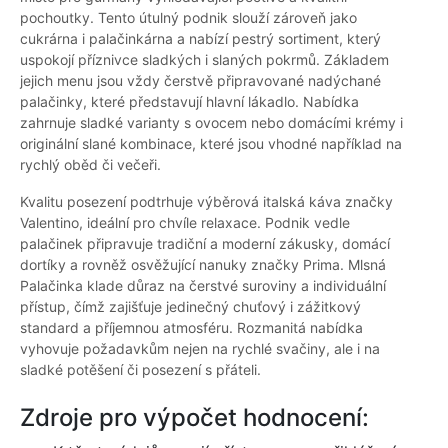
pochoutky. Tento útulný podnik slouží zároveň jako
cukrárna i palačinkárna a nabízí pestrý sortiment, který
uspokojí příznivce sladkých i slaných pokrmů. Základem
jejich menu jsou vždy čerstvě připravované nadýchané
palačinky, které představují hlavní lákadlo. Nabídka
zahrnuje sladké varianty s ovocem nebo domácími krémy i
originální slané kombinace, které jsou vhodné například na
rychlý oběd či večeři.
Kvalitu posezení podtrhuje výběrová italská káva značky
Valentino, ideální pro chvíle relaxace. Podnik vedle
palačinek připravuje tradiční a moderní zákusky, domácí
dortíky a rovněž osvěžující nanuky značky Prima. Mlsná
Palačinka klade důraz na čerstvé suroviny a individuální
přístup, čímž zajišťuje jedinečný chuťový i zážitkový
standard a příjemnou atmosféru. Rozmanitá nabídka
vyhovuje požadavkům nejen na rychlé svačiny, ale i na
sladké potěšení či posezení s přáteli.
Zdroje pro výpočet hodnocení: