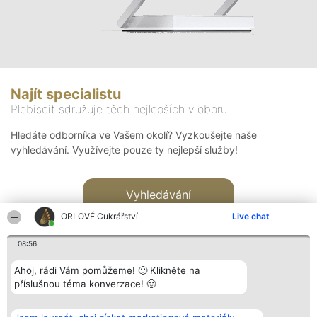
Najít specialistu
Plebiscit sdružuje těch nejlepších v oboru
Hledáte odborníka ve Vašem okolí? Vyzkoušejte naše
vyhledávání. Využívejte pouze ty nejlepší služby!
Vyhledávání
ORLOVÉ Cukrářství
Live chat
08:56
Ahoj, rádi Vám pomůžeme! 🙂 Klikněte na
příslušnou téma konverzace! 🙂
Organizátor hlasování
Plebiscyt
Kontakt
Bright Side Solutions sp. z o.
Vítězové
Kontakt