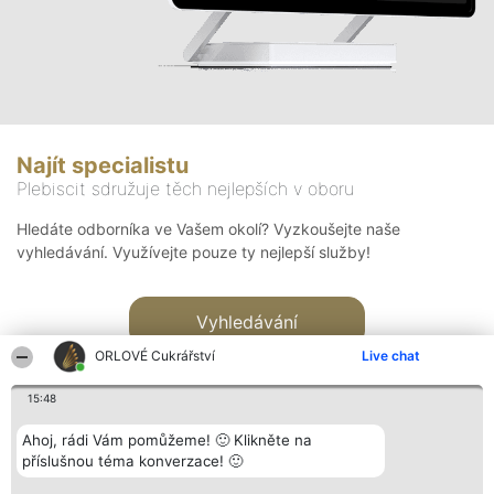
Najít specialistu
Plebiscit sdružuje těch nejlepších v oboru
Hledáte odborníka ve Vašem okolí? Vyzkoušejte naše
vyhledávání. Využívejte pouze ty nejlepší služby!
Vyhledávání
ORLOVÉ Cukrářství
Live chat
15:48
Ahoj, rádi Vám pomůžeme! 🙂 Klikněte na
příslušnou téma konverzace! 🙂
Organizátor hlasování
Plebiscyt
Kontakt