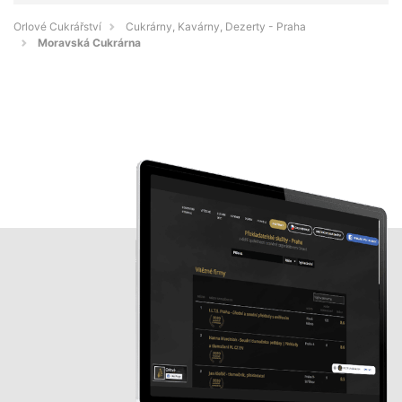
Orlové Cukrářství
Cukrárny, Kavárny, Dezerty - Praha
Moravská Cukrárna