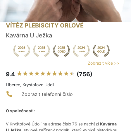
VÍTĚZ PLEBISCITY ORLOVÉ
Kavárna U Ježka
Zobrazit více >>
9.4
(756)
Liberec, Krystofovo Udoli
Zobrazit telefonní číslo
O společnosti:
V Kryštofově Údolí na adrese číslo 76 se nachází
Kavárna
U Ježka
, stylově zařízený podnik, který vyniká historickou