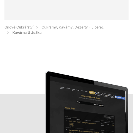
Orlové Cukrářství
Cukrárny, Kavárny, Dezerty - Liberec
Kavárna U Ježka