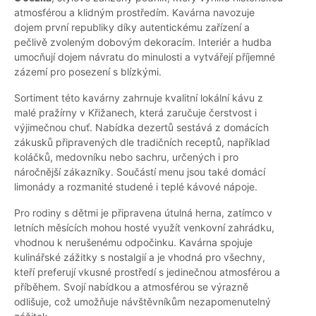
atmosférou a klidným prostředím. Kavárna navozuje
dojem první republiky díky autentickému zařízení a
pečlivě zvoleným dobovým dekoracím. Interiér a hudba
umocňují dojem návratu do minulosti a vytvářejí příjemné
zázemí pro posezení s blízkými.
Sortiment této kavárny zahrnuje kvalitní lokální kávu z
malé pražírny v Křižanech, která zaručuje čerstvost i
výjimečnou chuť. Nabídka dezertů sestává z domácích
zákusků připravených dle tradičních receptů, například
koláčků, medovníku nebo sachru, určených i pro
náročnější zákazníky. Součástí menu jsou také domácí
limonády a rozmanité studené i teplé kávové nápoje.
Pro rodiny s dětmi je připravena útulná herna, zatímco v
letních měsících mohou hosté využít venkovní zahrádku,
vhodnou k nerušenému odpočinku. Kavárna spojuje
kulinářské zážitky s nostalgií a je vhodná pro všechny,
kteří preferují vkusné prostředí s jedinečnou atmosférou a
příběhem. Svojí nabídkou a atmosférou se výrazně
odlišuje, což umožňuje návštěvníkům nezapomenutelný