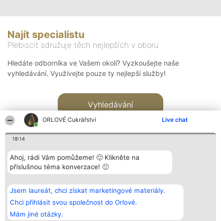
Najít specialistu
Plebiscit sdružuje těch nejlepších v oboru
Hledáte odborníka ve Vašem okolí? Vyzkoušejte naše
vyhledávání. Využívejte pouze ty nejlepší služby!
Vyhledávání
ORLOVÉ Cukrářství
Live chat
18:14
Ahoj, rádi Vám pomůžeme! 🙂 Klikněte na
příslušnou téma konverzace! 🙂
Organizátor hlasování
Plebiscyt
Kontakt
Bright Side Solutions sp. z o.
Vítězové
Kontakt
Jsem laureát, chci získat marketingové materiály.
o. sp. k.
Seznam všech
ul. Ruska 22
laureátů
Chci přihlásit svou společnost do Orlové.
Wrocław 50-079
Zásady
Mám jiné otázky.
KRS 0000749100 | Regon
Pravidla