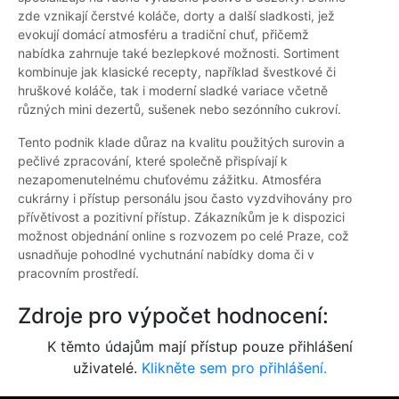
zde vznikají čerstvé koláče, dorty a další sladkosti, jež
evokují domácí atmosféru a tradiční chuť, přičemž
nabídka zahrnuje také bezlepkové možnosti. Sortiment
kombinuje jak klasické recepty, například švestkové či
hruškové koláče, tak i moderní sladké variace včetně
různých mini dezertů, sušenek nebo sezónního cukroví.
Tento podnik klade důraz na kvalitu použitých surovin a
pečlivé zpracování, které společně přispívají k
nezapomenutelnému chuťovému zážitku. Atmosféra
cukrárny i přístup personálu jsou často vyzdvihovány pro
přívětivost a pozitivní přístup. Zákazníkům je k dispozici
možnost objednání online s rozvozem po celé Praze, což
usnadňuje pohodlné vychutnání nabídky doma či v
pracovním prostředí.
Zdroje pro výpočet hodnocení:
K těmto údajům mají přístup pouze přihlášení
uživatelé.
Klikněte sem pro přihlášení.