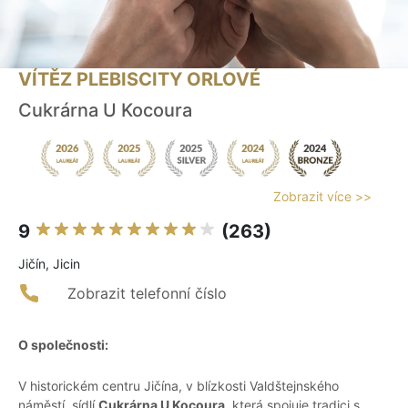
VÍTĚZ PLEBISCITY ORLOVÉ
Cukrárna U Kocoura
Zobrazit více >>
9
(263)
Jičín, Jicin
Zobrazit telefonní číslo
O společnosti:
V historickém centru Jičína, v blízkosti Valdštejnského
náměstí, sídlí
Cukrárna U Kocoura
, která spojuje tradici s