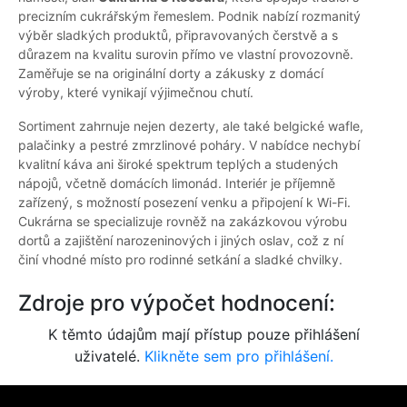
precizním cukrářským řemeslem. Podnik nabízí rozmanitý
výběr sladkých produktů, připravovaných čerstvě a s
důrazem na kvalitu surovin přímo ve vlastní provozovně.
Zaměřuje se na originální dorty a zákusky z domácí
výroby, které vynikají výjimečnou chutí.
Sortiment zahrnuje nejen dezerty, ale také belgické wafle,
palačinky a pestré zmrzlinové poháry. V nabídce nechybí
kvalitní káva ani široké spektrum teplých a studených
nápojů, včetně domácích limonád. Interiér je příjemně
zařízený, s možností posezení venku a připojení k Wi-Fi.
Cukrárna se specializuje rovněž na zakázkovou výrobu
dortů a zajištění narozeninových i jiných oslav, což z ní
činí vhodné místo pro rodinné setkání a sladké chvilky.
Zdroje pro výpočet hodnocení:
K těmto údajům mají přístup pouze přihlášení
uživatelé.
Klikněte sem pro přihlášení.