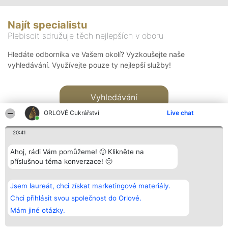
Najít specialistu
Plebiscit sdružuje těch nejlepších v oboru
Hledáte odborníka ve Vašem okolí? Vyzkoušejte naše
vyhledávání. Využívejte pouze ty nejlepší služby!
Vyhledávání
ORLOVÉ Cukrářství
Live chat
20:41
Ahoj, rádi Vám pomůžeme! 🙂 Klikněte na
příslušnou téma konverzace! 🙂
Organizátor hlasování
Plebiscyt
Kontakt
Bright Side Solutions sp. z o.
Vítězové
Kontakt
Jsem laureát, chci získat marketingové materiály.
o. sp. k.
Seznam všech
ul. Ruska 22
laureátů
Chci přihlásit svou společnost do Orlové.
Wrocław 50-079
Zásady
Mám jiné otázky.
KRS 0000749100 | Regon
Pravidla
381313360 | NIP 8943132676
Zásady
ochrany