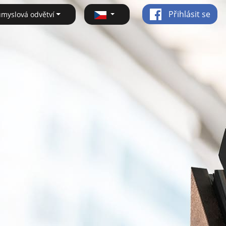
Přihlásit se
ůmyslová odvětví