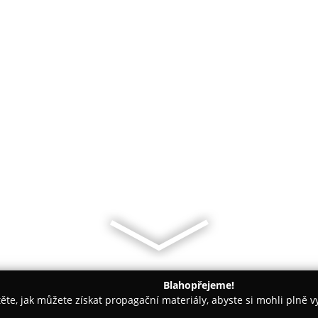
Blahopřejeme!
těte, jak můžete získat propagační materiály, abyste si mohli plně 