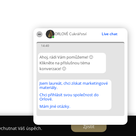
ORLOVÉ Cukrářství
Live chat
14:40
Ahoj, rádi Vám pomůžeme! 🙂
Klikněte na příslušnou téma
konverzace! 🙂
Jsem laureát, chci získat marketingové
materiály.
Chci přihlásit svou společnost do
Orlové.
Mám jiné otázky.
Zjistit
vychutnat Váš úspěch.