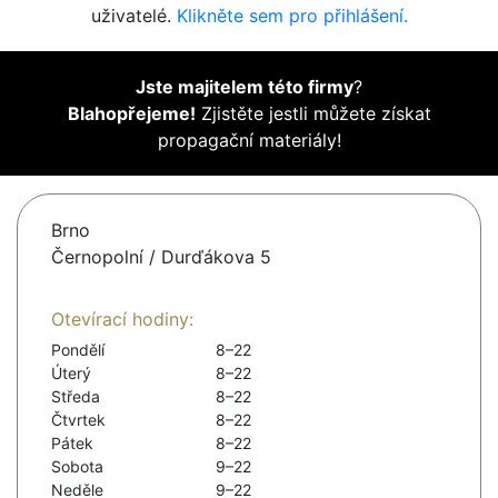
uživatelé.
Klikněte sem pro přihlášení.
Jste majitelem této firmy
?
Blahopřejeme!
Zjistěte jestli můžete získat
propagační materiály!
Brno
Černopolní / Durďákova 5
Otevírací hodiny:
Pondělí
8–22
Úterý
8–22
Středa
8–22
Čtvrtek
8–22
Pátek
8–22
Sobota
9–22
Neděle
9–22