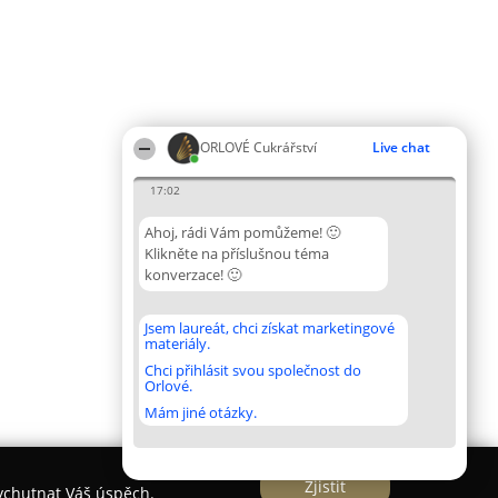
ORLOVÉ Cukrářství
Live chat
17:02
Ahoj, rádi Vám pomůžeme! 🙂
Klikněte na příslušnou téma
konverzace! 🙂
Jsem laureát, chci získat marketingové
materiály.
Chci přihlásit svou společnost do
Orlové.
Mám jiné otázky.
Zjistit
vychutnat Váš úspěch.