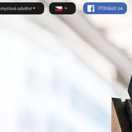
Přihlásit se
ůmyslová odvětví