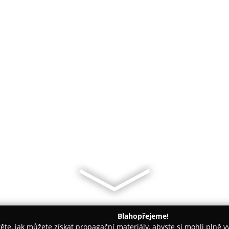
Blahopřejeme!
těte, jak můžete získat propagační materiály, abyste si mohli plně 