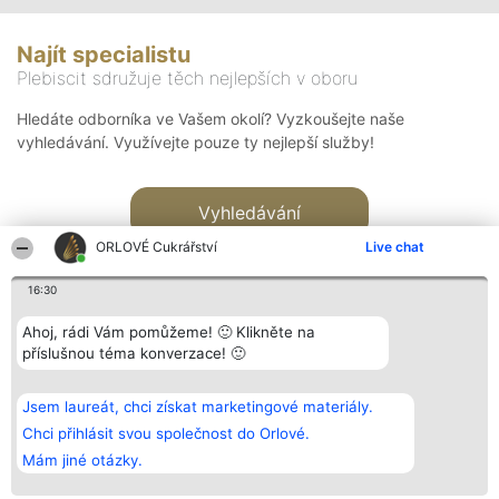
Najít specialistu
Plebiscit sdružuje těch nejlepších v oboru
Hledáte odborníka ve Vašem okolí? Vyzkoušejte naše
vyhledávání. Využívejte pouze ty nejlepší služby!
Vyhledávání
ORLOVÉ Cukrářství
Live chat
16:30
Ahoj, rádi Vám pomůžeme! 🙂 Klikněte na
příslušnou téma konverzace! 🙂
Organizátor hlasování
Plebiscyt
Kontakt
Bright Side Solutions sp. z o.
Vítězové
Kontakt
Jsem laureát, chci získat marketingové materiály.
o. sp. k.
Seznam všech
ul. Ruska 22
laureátů
Chci přihlásit svou společnost do Orlové.
Wrocław 50-079
Zásady
Mám jiné otázky.
KRS 0000749100 | Regon
Pravidla
381313360 | NIP 8943132676
Zásady
ochrany