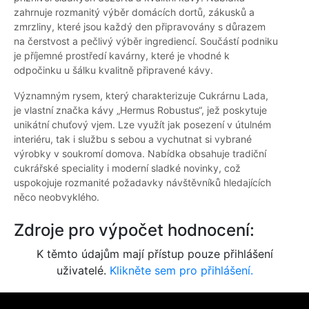
zahrnuje rozmanitý výběr domácích dortů, zákusků a
zmrzliny, které jsou každý den připravovány s důrazem
na čerstvost a pečlivý výběr ingrediencí. Součástí podniku
je příjemné prostředí kavárny, které je vhodné k
odpočinku u šálku kvalitně připravené kávy.
Významným rysem, který charakterizuje Cukrárnu Lada,
je vlastní značka kávy „Hermus Robustus“, jež poskytuje
unikátní chuťový vjem. Lze využít jak posezení v útulném
interiéru, tak i službu s sebou a vychutnat si vybrané
výrobky v soukromí domova. Nabídka obsahuje tradiční
cukrářské speciality i moderní sladké novinky, což
uspokojuje rozmanité požadavky návštěvníků hledajících
něco neobvyklého.
Zdroje pro výpočet hodnocení:
K těmto údajům mají přístup pouze přihlášení
uživatelé.
Klikněte sem pro přihlášení.