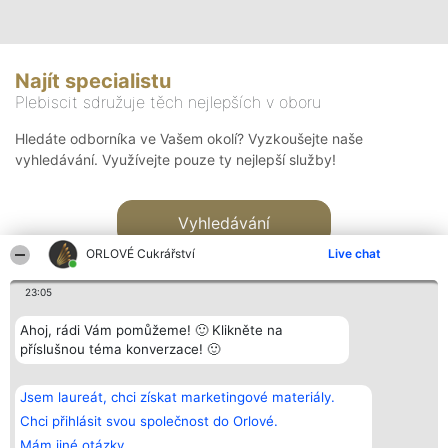
Najít specialistu
Plebiscit sdružuje těch nejlepších v oboru
Hledáte odborníka ve Vašem okolí? Vyzkoušejte naše
vyhledávání. Využívejte pouze ty nejlepší služby!
Vyhledávání
ORLOVÉ Cukrářství
Live chat
23:05
Ahoj, rádi Vám pomůžeme! 🙂 Klikněte na
příslušnou téma konverzace! 🙂
Organizátor hlasování
Plebiscyt
Kontakt
Bright Side Solutions sp. z o.
Vítězové
Kontakt
Jsem laureát, chci získat marketingové materiály.
o. sp. k.
Seznam všech
ul. Ruska 22
laureátů
Chci přihlásit svou společnost do Orlové.
Wrocław 50-079
Zásady
Mám jiné otázky.
KRS 0000749100 | Regon
Pravidla