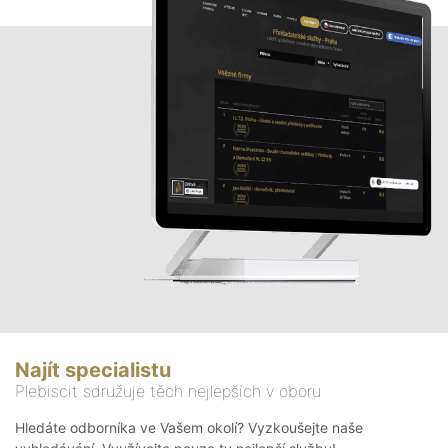
Najít specialistu
Plebiscit sdružuje těch nejlepších v oboru
Hledáte odborníka ve Vašem okolí? Vyzkoušejte naše