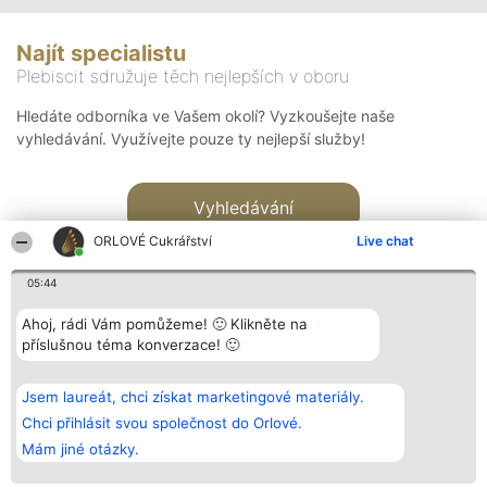
Najít specialistu
Plebiscit sdružuje těch nejlepších v oboru
Hledáte odborníka ve Vašem okolí? Vyzkoušejte naše
vyhledávání. Využívejte pouze ty nejlepší služby!
Vyhledávání
ORLOVÉ Cukrářství
Live chat
05:44
Ahoj, rádi Vám pomůžeme! 🙂 Klikněte na
příslušnou téma konverzace! 🙂
Organizátor hlasování
Plebiscyt
Kontakt
Bright Side Solutions sp. z o.
Vítězové
Kontakt
Jsem laureát, chci získat marketingové materiály.
o. sp. k.
Seznam všech
ul. Ruska 22
laureátů
Chci přihlásit svou společnost do Orlové.
Wrocław 50-079
Zásady
Mám jiné otázky.
KRS 0000749100 | Regon
Pravidla
381313360 | NIP 8943132676
Zásady
ochrany