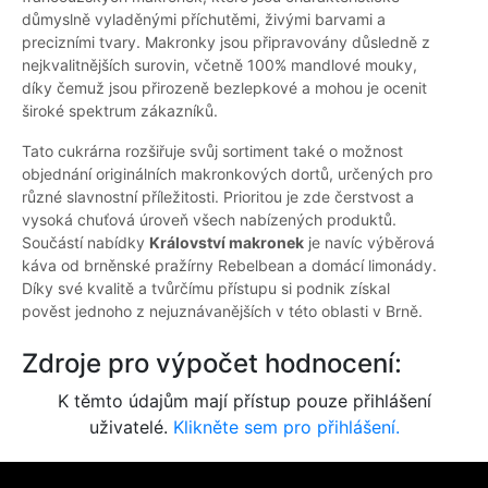
důmyslně vyladěnými příchutěmi, živými barvami a
precizními tvary. Makronky jsou připravovány důsledně z
nejkvalitnějších surovin, včetně 100% mandlové mouky,
díky čemuž jsou přirozeně bezlepkové a mohou je ocenit
široké spektrum zákazníků.
Tato cukrárna rozšiřuje svůj sortiment také o možnost
objednání originálních makronkových dortů, určených pro
různé slavnostní příležitosti. Prioritou je zde čerstvost a
vysoká chuťová úroveň všech nabízených produktů.
Součástí nabídky
Království makronek
je navíc výběrová
káva od brněnské pražírny Rebelbean a domácí limonády.
Díky své kvalitě a tvůrčímu přístupu si podnik získal
pověst jednoho z nejuznávanějších v této oblasti v Brně.
Zdroje pro výpočet hodnocení:
K těmto údajům mají přístup pouze přihlášení
uživatelé.
Klikněte sem pro přihlášení.