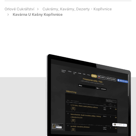
Orlové Cukrářství
Cukrárny, Kavárny, Dezerty - Kopřivnice
Kavárna U Kašny Kopřivnice