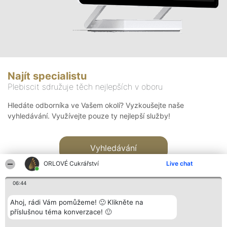
Najít specialistu
Plebiscit sdružuje těch nejlepších v oboru
Hledáte odborníka ve Vašem okolí? Vyzkoušejte naše
vyhledávání. Využívejte pouze ty nejlepší služby!
Vyhledávání
ORLOVÉ Cukrářství
Live chat
06:44
Ahoj, rádi Vám pomůžeme! 🙂 Klikněte na
příslušnou téma konverzace! 🙂
Organizátor hlasování
Plebiscyt
Kontakt