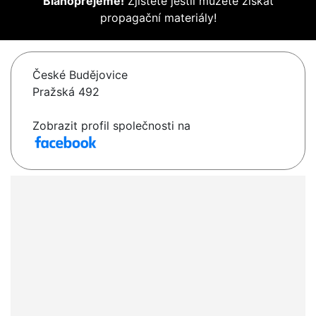
Blahopřejeme!
Zjistěte jestli můžete získat
propagační materiály!
České Budějovice
Pražská 492
Zobrazit profil společnosti na