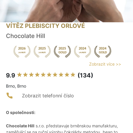
VÍTĚZ PLEBISCITY ORLOVÉ
Chocolate Hill
Zobrazit více >>
9.9
(134)
Brno, Brno
Zobrazit telefonní číslo
O společnosti:
Chocolate Hill
s.r.o. představuje brněnskou manufakturu,
zaměřující se na ruční výrobu čokolády metodou „bean to