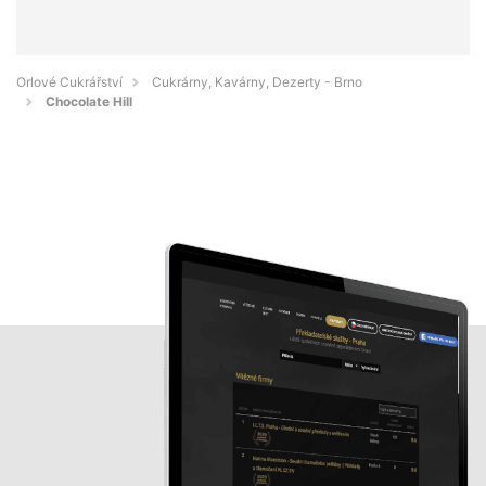
Orlové Cukrářství
Cukrárny, Kavárny, Dezerty - Brno
Chocolate Hill