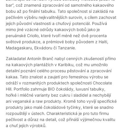
bar“, což znamená zpracování od samotného kakaového
bobu až po finální tabulku. Tato společnost si zakládá na
pečlivém výběru nejkvalitnějších surovin, s cílem zachovat
jejich původní vlastnosti a chuťový potenciál. Používá
mimo jiné vzácné odrůdy kakaových bobů jako je
peruánské Criollo, které tvoří méně než dvě procenta
světové produkce, a prémiové boby původem z Haiti,
Madagaskaru, Ekvádoru či Tanzanie.
Zakladatel Antonín Branč nabyl cenných zkušeností přímo
na kakaových plantážích v Karibiku, což mu umožnilo
detailní poznání celého procesu pěstování a zpracování
kakaa. Tato znalost a zaujetí pro řemeslnou výrobu se
odráží v rozmanitých produktech společnosti Chocolate
Hill. Portfolio zahrnuje BIO čokolády, luxusní tabulky,
hořké i mléčné varianty bez cukru i sladidel a nechybějí
ani veganské a raw produkty. Kromě toho vyvíjí specifické
produkty jako malé čokoládové tyčinky, které se snadno
rozpouštějí v ústech. Charakteristická je pro tuto firmu
pečlivost a důraz na detail, což přináší výjimečnou kvalitu
a chuť jejích výrobků.