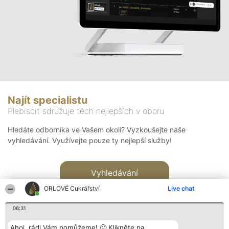
Najít specialistu
Plebiscit sdružuje těch nejlepších v oboru
Hledáte odborníka ve Vašem okolí? Vyzkoušejte naše
vyhledávání. Využívejte pouze ty nejlepší služby!
Vyhledávání
ORLOVÉ Cukrářství
Live chat
06:31
Ahoj, rádi Vám pomůžeme! 🙂 Klikněte na